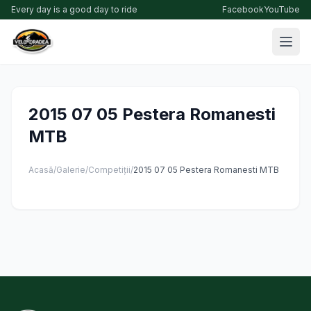
Every day is a good day to ride
Facebook
YouTube
2015 07 05 Pestera Romanesti
MTB
Acasă
/
Galerie
/
Competiții
/
2015 07 05 Pestera Romanesti MTB