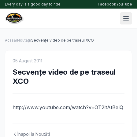
Every day is a good day to ride
Facebook
YouTube
Acasă
/
Noutăți
/
Secvențe video de pe traseul XCO
05 August 2011
Secvențe video de pe traseul
XCO
http://www.youtube.com/watch?v=OT2ltAtBelQ
Înapoi la Noutăți