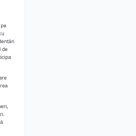
 pe
cu
dentări
l de
icipa
care
area
eri,
i.
tă