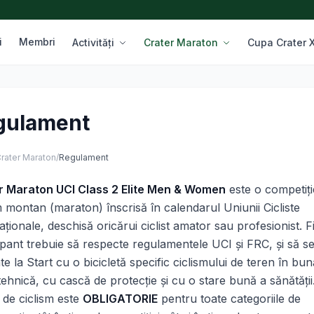
i
Membri
Activități
Crater Maraton
Cupa Crater
gulament
rater Maraton
/
Regulament
r Maraton UCI Class 2 Elite Men & Women
este o competiţi
m montan (maraton) înscrisă în calendarul Uniunii Cicliste
aţionale, deschisă oricărui ciclist amator sau profesionist. 
ipant trebuie să respecte regulamentele UCI și FRC, și să s
te la Start cu o bicicletă specific ciclismului de teren în bun
tehnică, cu cască de protecţie şi cu o stare bună a sănătăţii
 de ciclism este
OBLIGATORIE
pentru toate categoriile de