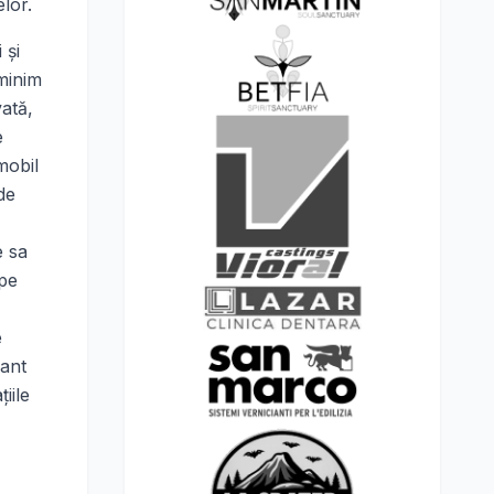
lor.
 şi
minim
ată,
e
mobil
de
e sa
 pe
e
pant
iile