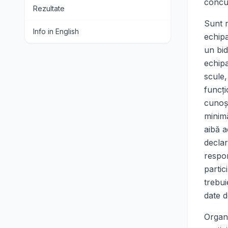
concur
Rezultate
Sunt r
Info in English
echip
un bid
echipa
scule
funcţi
cunoşt
minimă
aibă a
declar
respon
partic
trebui
date d
Organi