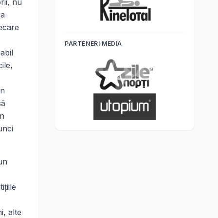
rii, nu
ra
iecare
PARTENERI MEDIA
abil
ile,
un
să
în
unci
un
ţiile
i, alte