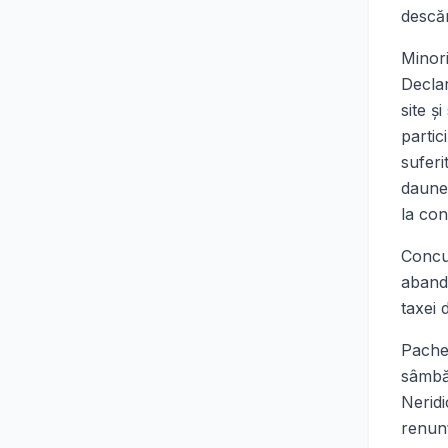
descăr
Minori
Declar
site ş
partic
suferi
daune 
la con
Concur
abando
taxei 
Pachet
sâmbăt
Neridi
renunţ