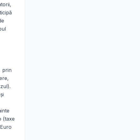
torii,
ticipă
de
pul
 prin
ere,
zul).
şi
inte
o (taxe
1 Euro