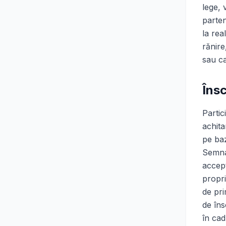
lege, 
parten
la rea
rănire
sau ca
Însc
Partic
achita
pe baz
Semnar
accept
propri
de pri
de îns
în cad