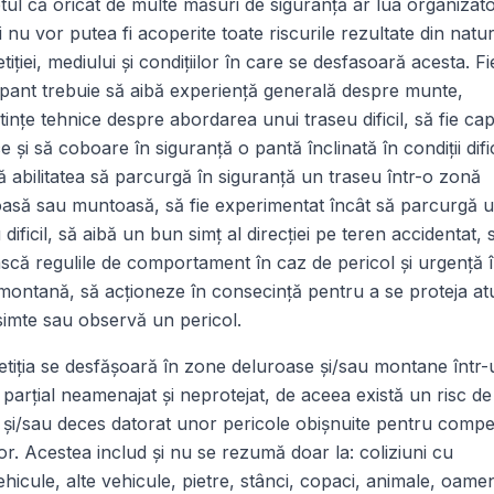
tul că oricât de multe măsuri de siguranţă ar lua organizato
i nu vor putea fi acoperite toate riscurile rezultate din natu
iţiei, mediului şi condiţiilor în care se desfasoară acesta. F
ipant trebuie să aibă experienţă generală despre munte,
inţe tehnice despre abordarea unui traseu dificil, să fie cap
e şi să coboare în siguranţă o pantă înclinată în condiţii dific
ă abilitatea să parcurgă în siguranţă un traseu într-o zonă
oasă sau muntoasă, să fie experimentat încât să parcurgă 
 dificil, să aibă un bun simţ al direcţiei pe teren accidentat, 
că regulile de comportament în caz de pericol şi urgenţă 
ontană, să acţioneze în consecinţă pentru a se proteja at
imte sau observă un pericol.
tiţia se desfăşoară în zone deluroase şi/sau montane într-
 parțial neamenajat şi neprotejat, de aceea există un risc de
 şi/sau deces datorat unor pericole obişnuite pentru competi
r. Acestea includ şi nu se rezumă doar la: coliziuni cu
hicule, alte vehicule, pietre, stânci, copaci, animale, oamen