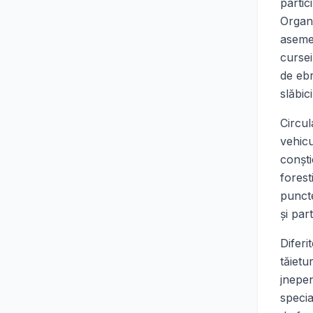
partic
Organi
asemen
cursei
de ebr
slăbic
Circul
vehicu
conşti
forest
puncte
şi par
Diferi
tăietu
jnepen
specia