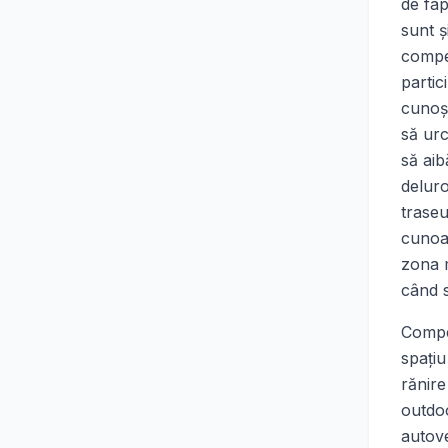
de fap
sunt ş
compet
partic
cunoşt
să urc
să aib
delur
traseu
cunoas
zona m
când s
Compe
spaţiu
rănire
outdoo
autove