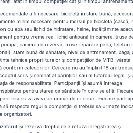
enţi, atât în timpul competiţiei cât şi în timpul antrenamente
ecomandate a fi necesare: bicicletă în stare bună, accesorii
amente minim necesare pentru mersul pe bicicletă (cască, 
on cu apă sau lichid de hidratare, haine, încălţăminte adecv
ment pentru vreme rea, lichid antipană în camere, truse d
, pompă, cameră de rezervă, truse reparare pană, telefon 
onal), stare bună de sănătate, nivel de antrenament, bagaj 
inţe tehnice proprii turelor şi competiţiilor de MTB, vârsta
 conform categoriilor. Cei care nu au împlinit 18 ani trebui
cceptul scris şi semnat al părinţilor sau al tutorelui legal, şi
aţia de responsabilitate. Participanţii îşi asumă întreaga
sabilitate pentru starea de sănătate în care se află. Fiecar
ipant înscris va avea un număr de concurs. Fiecare partici
e să respecte regulile competiţiei şi trebuie să urmeze indicaţ
e organizatori.
zatorul îşi rezervă dreptul de a refuza înregistrarea şi