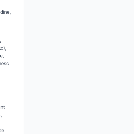
udine,
,
tc),
e,
ănesc
ent
,
de