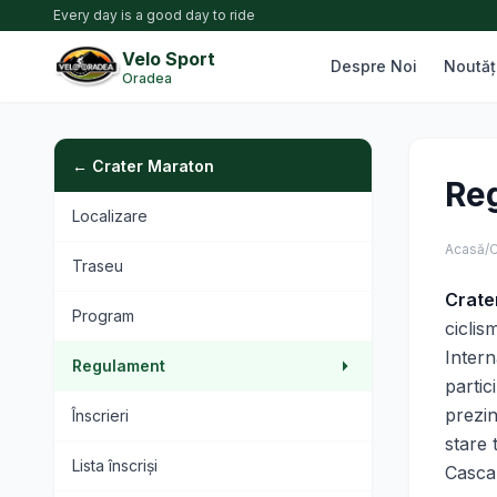
Every day is a good day to ride
Velo Sport
Despre Noi
Noutăț
Oradea
← Crater Maraton
Re
Localizare
Acasă
/
C
Traseu
Crate
Program
ciclis
Intern
Regulament
partic
prezin
Înscrieri
stare 
Lista înscriși
Casca