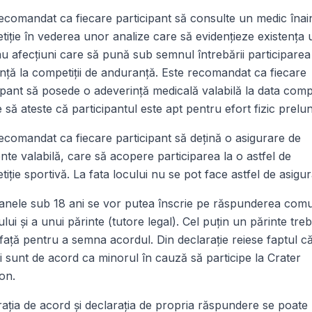
ecomandat ca fiecare participant să consulte un medic înai
iţie în vederea unor analize care să evidenţieze existenţa
au afecţiuni care să pună sub semnul întrebării participarea
nţă la competiţii de anduranţă. Este recomandat ca fiecare
ipant să posede o adeverinţă medicală valabilă la data compe
e să ateste că participantul este apt pentru efort fizic prelun
ecomandat ca fiecare participant să deţină o asigurare de
nte valabilă, care să acopere participarea la o astfel de
iţie sportivă. La fata locului nu se pot face astfel de asigur
anele sub 18 ani se vor putea înscrie pe răspunderea com
lui şi a unui părinte (tutore legal). Cel puţin un părinte tre
 faţă pentru a semna acordul. Din declaraţie reiese faptul c
ii sunt de acord ca minorul în cauză să participe la Crater
on.
aţia de acord şi declaraţia de propria răspundere se poate