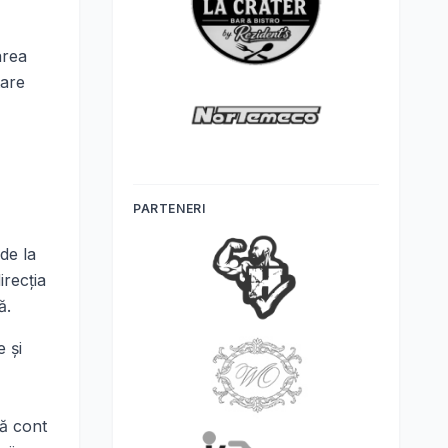
area
tare
PARTENERI
 de la
irecţia
ă.
e şi
nă cont