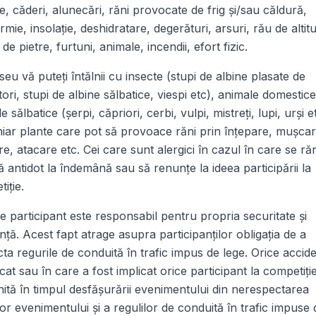
e, căderi, alunecări, răni provocate de frig şi/sau căldură,
rmie, insolaţie, deshidratare, degerături, arsuri, rău de altit
 de pietre, furtuni, animale, incendii, efort fizic.
seu vă puteți întălnii cu insecte (stupi de albine plasate de
tori, stupi de albine sălbatice, viespi etc), animale domestice
e sălbatice (șerpi, căpriori, cerbi, vulpi, mistreți, lupi, urși e
iar plante care pot să provoace răni prin înțepare, mușcar
re, atacare etc. Cei care sunt alergici în cazul în care se r
ă antidot la îndemână sau să renunțe la ideea participării la
iție.
e participant este responsabil pentru propria securitate şi
nţă. Acest fapt atrage asupra participanţilor obligaţia de a
ta regurile de conduită în trafic impus de lege. Orice accid
at sau în care a fost implicat orice participant la competiţie
ită în timpul desfăşurării evenimentului din nerespectarea
lor evenimentului şi a regulilor de conduită în trafic impuse 