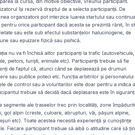
iparea la cursă, din motive obiective, vreunui participant.
zatorul îşi rezervă dreptul de a selecta participanţii. De
ea organizatorii pot interzice luarea startului sau continu
 pentru orice participant dacă acesta se prezintă rănit, în s
ietate sau este sub efectul substanţelor halucinogene, de
iune sau epuizare fizică sau psihică.
ația nu va fi închisă altor participanţi la trafic (autovehicule,
le, pietoni, turişti, enimale etc). Participanţii trebuie să fie
enţi de faptul că, atunci când se deplasează pe drumuri
iere sau publice poteci etc. funcţia arbitrilor şi personalului
le de control sau a voluntarilor este doar pentru a indica d
ticipantul trebuie să decidă dacă deplasarea este în siguranţ
te segmente ale traseelor trec prin localităţi, zone împădurit
ri, gol alpin (creste, culoare, abrupturi, văi, păşuni alpine,
işuri etc). Toate acestea necesită experienţă şi cunoştinţe
le. Fiecare participant trebuie să aibă o atitudine care să ţi