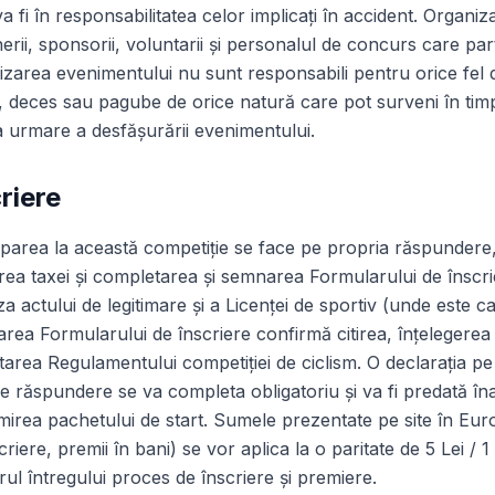
va fi în responsabilitatea celor implicaţi în accident. Organiza
erii, sponsorii, voluntarii şi personalul de concurs care par
lizarea evenimentului nu sunt responsabili pentru orice fel 
, deces sau pagube de orice natură care pot surveni în tim
 urmare a desfăşurării evenimentului.
riere
iparea la această competiţie se face pe propria răspundere,
rea taxei și completarea şi semnarea Formularului de înscri
a actului de legitimare și a Licenței de sportiv (unde este ca
ea Formularului de înscriere confirmă citirea, înţelegerea 
area Regulamentului competiţiei de ciclism. O declaraţia pe
e răspundere se va completa obligatoriu şi va fi predată îna
mirea pachetului de start. Sumele prezentate pe site în Eur
criere, premii în bani) se vor aplica la o paritate de 5 Lei / 
rul întregului proces de înscriere și premiere.