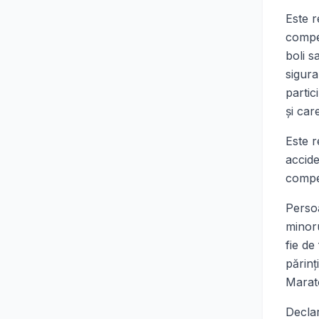
Este r
compet
boli s
sigura
partic
şi car
Este r
accide
compet
Perso
minoru
fie de
părinţ
Marat
Declar