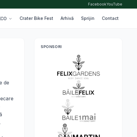
Facebook
YouTube
Crater Bike Fest
Arhivă
Sprijin
Contact
 XCO
SPONSORI
e de
Fiecare
e
ă
.