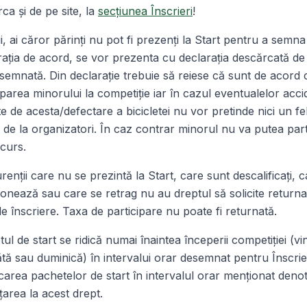
ca şi de pe site, la
secţiunea Înscrieri
!
i, ai căror părinţi nu pot fi prezenţi la Start pentru a semna
aţia de acord, se vor prezenta cu declaraţia descărcată de
i semnată. Din declaraţie trebuie să reiese că sunt de acord 
iparea minorului la competiţie iar în cazul eventualelor acci
te de acesta/defectare a bicicletei nu vor pretinde nici un fe
de la organizatori. În caz contrar minorul nu va putea part
curs.
enţii care nu se prezintă la Start, care sunt descalificaţi, 
nează sau care se retrag nu au dreptul să solicite return
de înscriere. Taxa de participare nu poate fi returnată.
ul de start se ridică numai înaintea începerii competiţiei (vin
ă sau duminică) în intervalui orar desemnat pentru Înscrier
carea pachetelor de start în intervalul orar menţionat deno
area la acest drept.