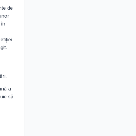
nte de
 unor
 în
tiţiei
git.
ări.
ună a
buie să
ă