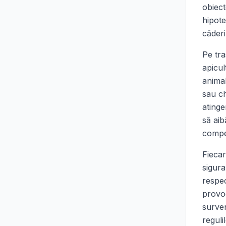
obiect
hipote
căderi
Pe tra
apicul
animal
sau ch
atinge
să aib
compet
Fiecar
sigura
respec
provoc
surven
reguli