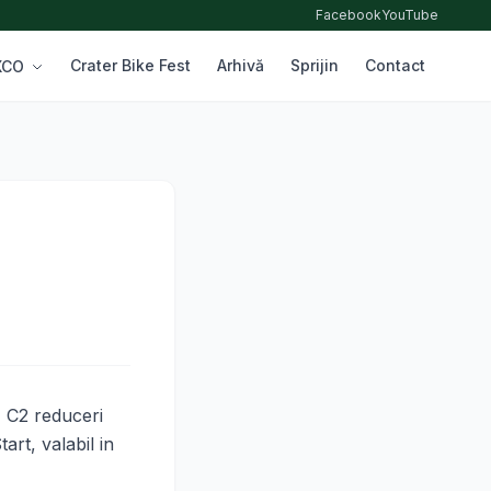
Facebook
YouTube
Crater Bike Fest
Arhivă
Sprijin
Contact
 XCO
I C2 reduceri
art, valabil in