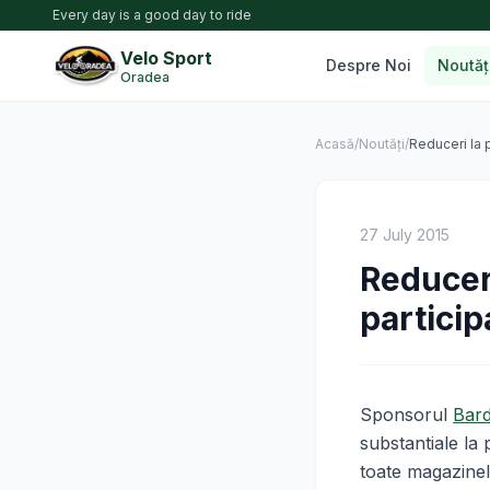
Every day is a good day to ride
Velo Sport
Despre Noi
Noutăț
Oradea
Acasă
/
Noutăți
/
Reduceri la 
27 July 2015
Reduceri
particip
Sponsorul
Bard
substantiale la 
toate magazinel