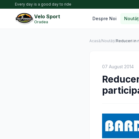
Every day is a good day to ride
Velo Sport
Despre Noi
Noutăț
Oradea
Acasă
/
Noutăți
/
Reduceri in 
07 August 2014
Reducer
particip