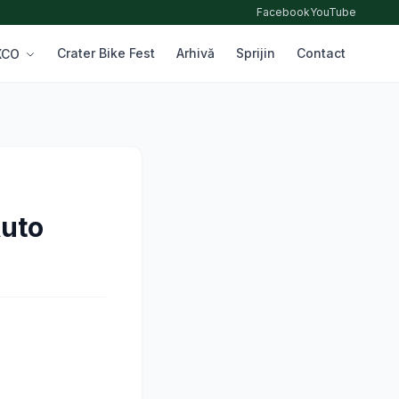
Facebook
YouTube
Crater Bike Fest
Arhivă
Sprijin
Contact
 XCO
Auto