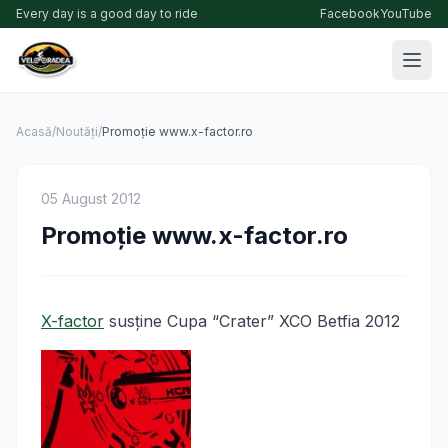
Every day is a good day to ride
Facebook
YouTube
Acasă
/
Noutăți
/
Promoţie www.x-factor.ro
05 August 2012
Promoţie www.x-factor.ro
X-factor
susţine Cupa “Crater” XCO Betfia 2012