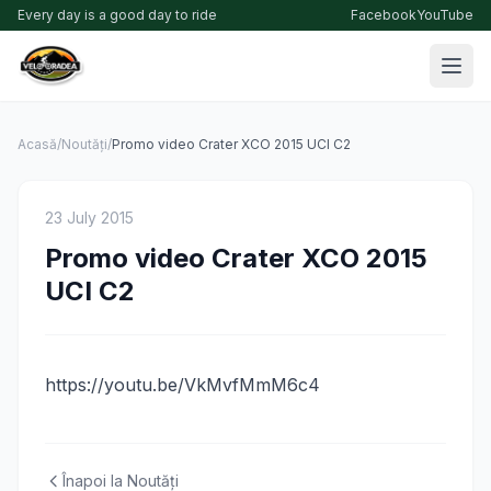
Every day is a good day to ride
Facebook
YouTube
Acasă
/
Noutăți
/
Promo video Crater XCO 2015 UCI C2
23 July 2015
Promo video Crater XCO 2015
UCI C2
https://youtu.be/VkMvfMmM6c4
Înapoi la Noutăți