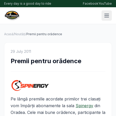
Every day is a good day to ride
Facebook
YouTube
Acasă
/
Noutăți
/
Premii pentru orădence
29 July 2011
Premii pentru orădence
Pe lângă premille acordate primilor trei clasaţi
vom împărţii abonamente la sala
Spinergy
din
Oradea. Cele mai bune orădence, participante la