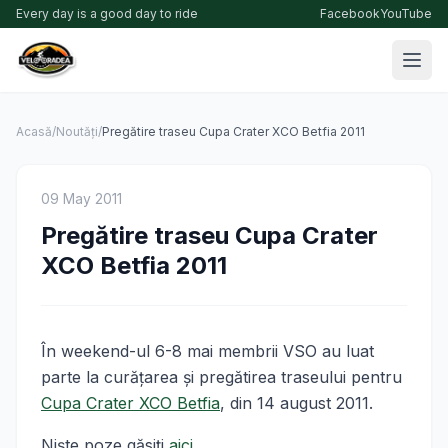
Every day is a good day to ride
Facebook
YouTube
Acasă
/
Noutăți
/
Pregătire traseu Cupa Crater XCO Betfia 2011
09 May 2011
Pregătire traseu Cupa Crater
XCO Betfia 2011
În weekend-ul 6-8 mai membrii VSO au luat
parte la curăţarea şi pregătirea traseului pentru
Cupa Crater XCO Betfia
, din 14 august 2011.
Nişte poze găsiţi
aici
.