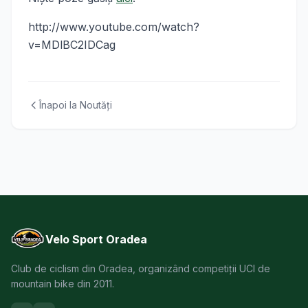
http://www.youtube.com/watch?
v=MDlBC2IDCag
Înapoi la Noutăți
Velo Sport Oradea
Club de ciclism din Oradea, organizând competiții UCI de
mountain bike din 2011.