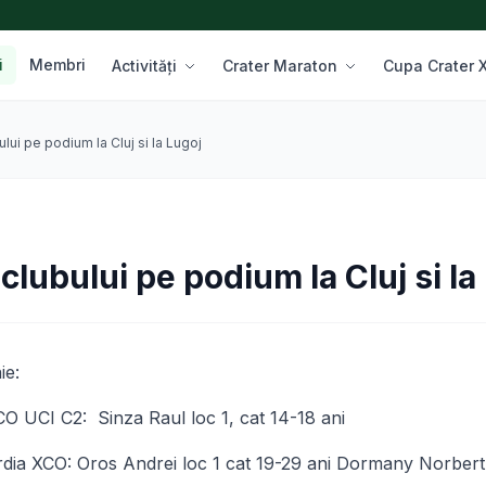
i
Membri
Activități
Crater Maraton
Cupa Crater
lui pe podium la Cluj si la Lugoj
lubului pe podium la Cluj si la
ie:
 UCI C2: Sinza Raul loc 1, cat 14-18 ani
ia XCO: Oros Andrei loc 1 cat 19-29 ani Dormany Norbert 