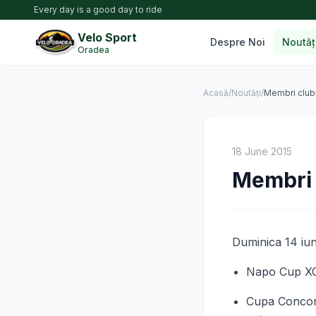
Every day is a good day to ride
Velo Sport
Despre Noi
Noutăț
Oradea
Acasă
/
Noutăți
/
Membri clubu
18 June 2015
Membri c
Duminica 14 iun
Napo Cup XCO
Cupa Concord