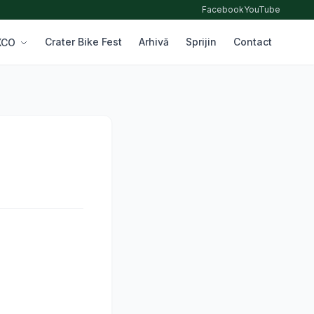
Facebook
YouTube
Crater Bike Fest
Arhivă
Sprijin
Contact
 XCO