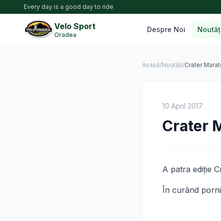
Every day is a good day to ride
Velo Sport
Despre Noi
Noutăț
Oradea
Acasă
/
Noutăți
/
Crater Marat
10 April 2017
Crater 
A patra ediţie 
În curând pornim