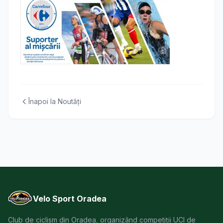
Înapoi la Noutăți
Velo Sport Oradea
Club de ciclism din Oradea, organizând competiții UCI de