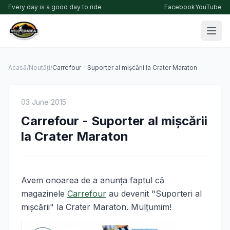
Every day is a good day to ride
Facebook
YouTube
Acasă
/
Noutăți
/
Carrefour - Suporter al mişcării la Crater Maraton
03 June 2015
Carrefour - Suporter al mişcării
la Crater Maraton
Avem onoarea de a anunţa faptul că
magazinele
Carrefour
au devenit "Suporteri al
mişcării" la Crater Maraton. Mulţumim!