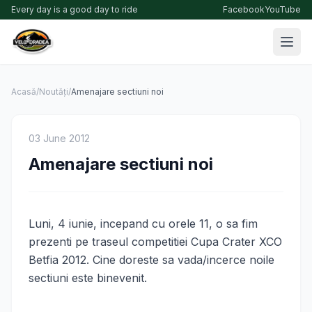
Every day is a good day to ride
Facebook
YouTube
Acasă
/
Noutăți
/
Amenajare sectiuni noi
03 June 2012
Amenajare sectiuni noi
Luni, 4 iunie, incepand cu orele 11, o sa fim
prezenti pe traseul competitiei Cupa Crater XCO
Betfia 2012. Cine doreste sa vada/incerce noile
sectiuni este binevenit.