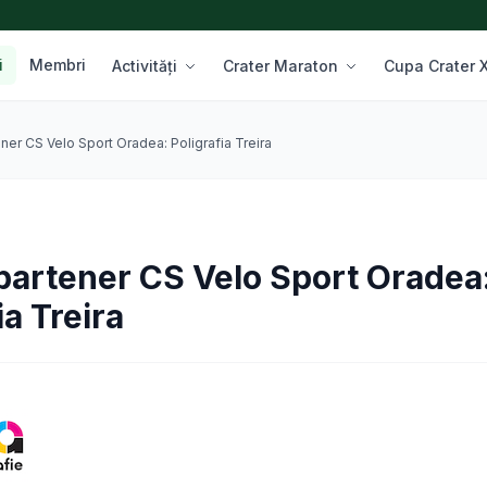
i
Membri
Activități
Crater Maraton
Cupa Crater
ner CS Velo Sport Oradea: Poligrafia Treira
partener CS Velo Sport Oradea
ia Treira