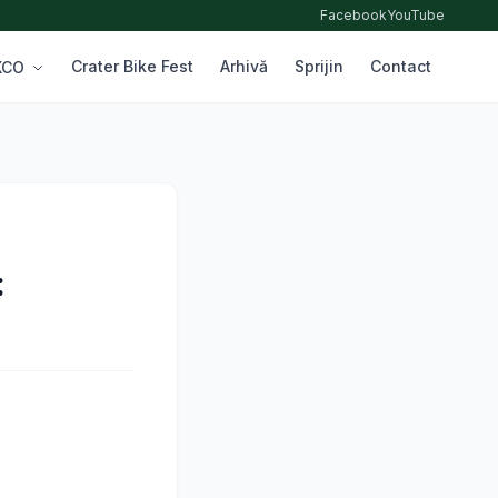
Facebook
YouTube
Crater Bike Fest
Arhivă
Sprijin
Contact
 XCO
: