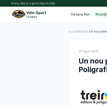
Every day is a good day to ride
Velo Sport
Despre Noi
Noutăț
Oradea
Acasă
/
Noutăți
/
Un nou parte
29 April 2015
Un nou 
Poligraf