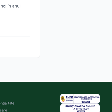
noi în anul
nțialitate
rsare