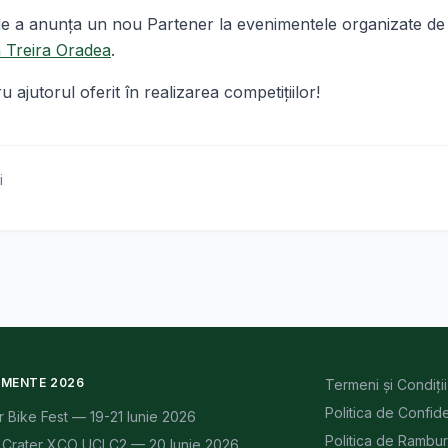
 a anunţa un nou Partener la evenimentele organizate de 
a Treira Oradea
.
ajutorul oferit în realizarea competiţiilor!
i
IMENTE 2026
Termeni și Condiții
Politica de Confide
r Bike Fest — 19-21 Iunie 2026
Politica de Rambu
Crater XCO UCI C2 — 20 Iunie 2026