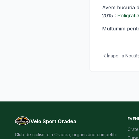
Avem bucuria de
2015 :
Poligrafi
Multumim pentru 
Înapoi la Noutăț
EVEN
Velo Sport Oradea
Crate
Club de ciclism din Oradea, organizând competiții
Cupa 