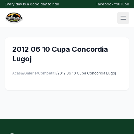
Every day is a good day to ride
Facebook
YouTube
2012 06 10 Cupa Concordia
Lugoj
Acasă
/
Galerie
/
Competiții
/
2012 06 10 Cupa Concordia Lugoj