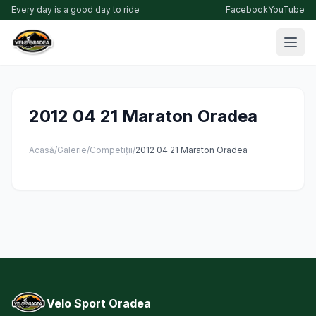
Every day is a good day to ride
Facebook
YouTube
2012 04 21 Maraton Oradea
Acasă
/
Galerie
/
Competiții
/
2012 04 21 Maraton Oradea
Velo Sport Oradea